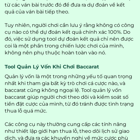
từ các ván bài trước đó để đưa ra dự đoán về kết
quả của ván bài tiếp theo.
Tuy nhiên, người chơi cần lưu ý rằng không có công
cụ nào có thể dự đoán kết quả chính xác 100%. Do
đó, việc sử dụng tool dự đoán kết quả chỉ nên được
coi là một phần trong chiến lược chơi của mình,
không nên phụ thuộc hoàn toàn vào nó.
Tool Quản Lý Vốn Khi Chơi Baccarat
Quản lý vốn là một trong những yếu tố quan trọng
nhất khi tham gia bất kỳ trò chơi cá cược nào, và
baccarat cũng không ngoại lệ. Tool quản lý vốn
baccarat giúp người chơi theo dõi và kiểm soát số
tiền đặt cược của mình, từ đó tránh được tình trạng
thua lỗ quá mức.
Các công cụ này thường cung cấp các tính năng
như thiết lập giới hạn thua lỗ, theo dõi lịch sử giao
dịch, và đưa ra các khuyến nghị về mức cược phù