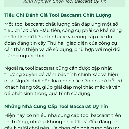
Kinh Nghiệm Chọn Tool Baccarat Uy Tín
Tiêu Chí Đánh Giá Tool Baccarat Chất Lượng
Một tool baccarat chất lượng cần đáp ứng một số
tiêu chí cơ bản. Đầu tiên, công cụ phải có khả năng
phân tích dữ liệu chính xác và cung cấp các dự
đoán đáng tin cậy. Thứ hai, giao diện của công cụ
cần thân thiện và dễ sử dụng, phù hợp với mọi đối
tượng người chơi.
Ngoài ra, tool baccarat cũng cần được cập nhật
thường xuyên để đảm bảo tính chính xác và hiệu
quả. Người chơi nên lựa chọn các công cụ có hỗ trợ
khách hàng tốt, giúp giải đáp mọi thắc mắc và vấn
đề phát sinh trong quá trình sử dụng.
Những Nhà Cung Cấp Tool Baccarat Uy Tín
Hiện nay, có nhiều nhà cung cấp tool baccarat trên
thị trường, nhưng không phải tất cả đều đáng tin
cậy. Người chơi nên lựa chọn các nhà cung cấp uy