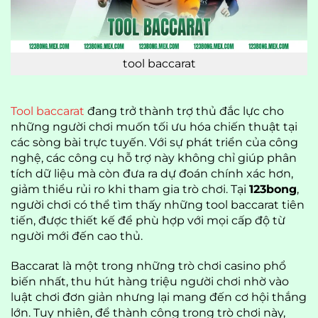
tool baccarat
Tool baccarat
đang trở thành trợ thủ đắc lực cho
những người chơi muốn tối ưu hóa chiến thuật tại
các sòng bài trực tuyến. Với sự phát triển của công
nghệ, các công cụ hỗ trợ này không chỉ giúp phân
tích dữ liệu mà còn đưa ra dự đoán chính xác hơn,
giảm thiểu rủi ro khi tham gia trò chơi. Tại
123bong
,
người chơi có thể tìm thấy những tool baccarat tiên
tiến, được thiết kế để phù hợp với mọi cấp độ từ
người mới đến cao thủ.
Baccarat là một trong những trò chơi casino phổ
biến nhất, thu hút hàng triệu người chơi nhờ vào
luật chơi đơn giản nhưng lại mang đến cơ hội thắng
lớn. Tuy nhiên, để thành công trong trò chơi này,