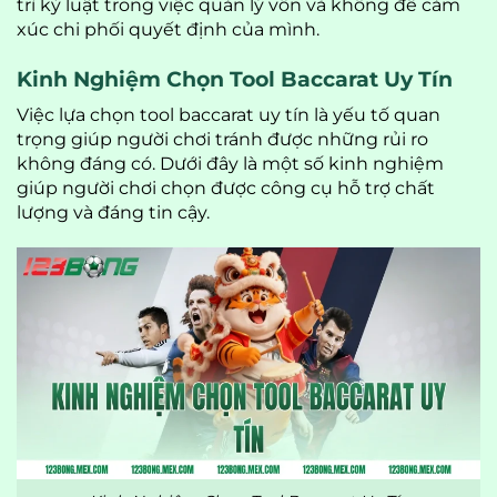
trì kỷ luật trong việc quản lý vốn và không để cảm
xúc chi phối quyết định của mình.
Kinh Nghiệm Chọn Tool Baccarat Uy Tín
Việc lựa chọn tool baccarat uy tín là yếu tố quan
trọng giúp người chơi tránh được những rủi ro
không đáng có. Dưới đây là một số kinh nghiệm
giúp người chơi chọn được công cụ hỗ trợ chất
lượng và đáng tin cậy.