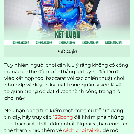
Kết Luận
Tuy nhiên, người chơi cần lưu ý rằng không có công
cụ nào có thể đảm bảo thắng lợi tuyệt đối. Do đó,
việc kết hợp tool baccarat với các chiến thuật chơi
phù hợp và duy trì kỷ luật trong quản lý vốn là yếu
tố quan trọng để đạt được thành công trong trò
chơi này.
Nếu bạn đang tìm kiếm một công cụ hỗ trợ đáng
tin cậy, hãy truy cập
123bong
để khám phá những
tool baccarat chất lượng nhất. Ngoài ra, bạn cũng có
thể tham khảo thêm về
cách chơi tài xỉu
để mở