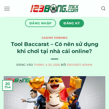
Bỏ
qua
nội
dung
ĐĂNG KÝ
ĐĂNG NHẬP
CASINO 123BONG
Tool Baccarat – Có nên sử dụng
khi chơi tại nhà cái online?
ĐĂNG VÀO
THÁNG 4 20, 2026
BỞI
DEV0SEO ADMIN
20
Th4