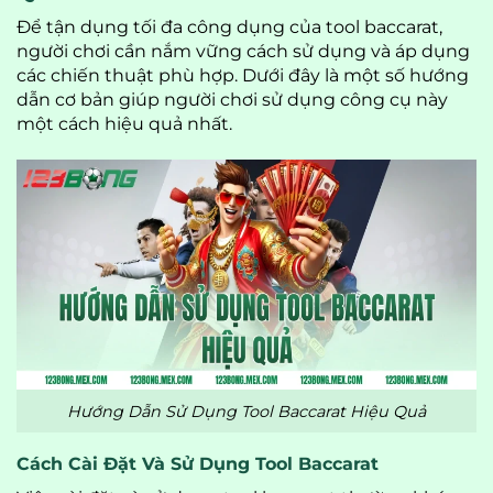
Để tận dụng tối đa công dụng của tool baccarat,
người chơi cần nắm vững cách sử dụng và áp dụng
các chiến thuật phù hợp. Dưới đây là một số hướng
dẫn cơ bản giúp người chơi sử dụng công cụ này
một cách hiệu quả nhất.
Hướng Dẫn Sử Dụng Tool Baccarat Hiệu Quả
Cách Cài Đặt Và Sử Dụng Tool Baccarat