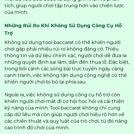
tích, giúp người chơi tập trung hơn vào chiến lược
của mình.
Những Rủi Ro Khi Không Sử Dụng Công Cụ Hỗ
Trợ
Không sử dụng tool baccarat có thể khiến người
chơi gặp phải nhiều rủi ro không đáng có. Thiếu
thông tin và dữ liệu chính xác, người chơi dễ đưa ra
những quyết định sai lầm, dẫn đến thua lỗ. Đặc biệt,
trong bối cảnh các sòng bài trực tuyến ngày càng
cạnh tranh, việc không tận dụng công nghệ có thể
khiến người chơi bị bỏ lại phía sau.
Ngoài ra, việc không sử dụng công cụ hỗ trợ còn
khiến người chơi mất đi cơ hội học hỏi và cải thiện
kỹ năng của mình. Tool baccarat không chỉ cung
cấp dữ liệu mà còn giúp người chơi hiểu rõ hơn về
các chiến thuật và quy luật của trò chơi, từ đó nâng
cao trình độ chơi của mình.