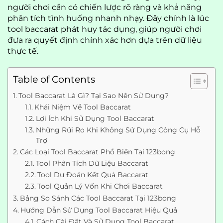
người chơi cần có chiến lược rõ ràng và khả năng
phân tích tình huống nhanh nhạy. Đây chính là lúc
tool baccarat phát huy tác dụng, giúp người chơi
đưa ra quyết định chính xác hơn dựa trên dữ liệu
thực tế.
Table of Contents
Tool Baccarat Là Gì? Tại Sao Nên Sử Dụng?
Khái Niệm Về Tool Baccarat
Lợi Ích Khi Sử Dụng Tool Baccarat
Những Rủi Ro Khi Không Sử Dụng Công Cụ Hỗ
Trợ
Các Loại Tool Baccarat Phổ Biến Tại 123bong
Tool Phân Tích Dữ Liệu Baccarat
Tool Dự Đoán Kết Quả Baccarat
Tool Quản Lý Vốn Khi Chơi Baccarat
Bảng So Sánh Các Tool Baccarat Tại 123bong
Hướng Dẫn Sử Dụng Tool Baccarat Hiệu Quả
Cách Cài Đặt Và Sử Dụng Tool Baccarat