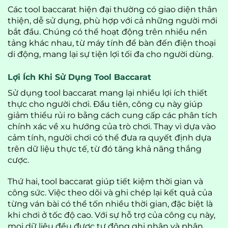
Các tool baccarat hiện đại thường có giao diện thân
thiện, dễ sử dụng, phù hợp với cả những người mới
bắt đầu. Chúng có thể hoạt động trên nhiều nền
tảng khác nhau, từ máy tính để bàn đến điện thoại
di động, mang lại sự tiện lợi tối đa cho người dùng.
Lợi Ích Khi Sử Dụng Tool Baccarat
Sử dụng tool baccarat mang lại nhiều lợi ích thiết
thực cho người chơi. Đầu tiên, công cụ này giúp
giảm thiểu rủi ro bằng cách cung cấp các phân tích
chính xác về xu hướng của trò chơi. Thay vì dựa vào
cảm tính, người chơi có thể đưa ra quyết định dựa
trên dữ liệu thực tế, từ đó tăng khả năng thắng
cược.
Thứ hai, tool baccarat giúp tiết kiệm thời gian và
công sức. Việc theo dõi và ghi chép lại kết quả của
từng ván bài có thể tốn nhiều thời gian, đặc biệt là
khi chơi ở tốc độ cao. Với sự hỗ trợ của công cụ này,
mọi dữ liệu đều được tự động ghi nhận và phân