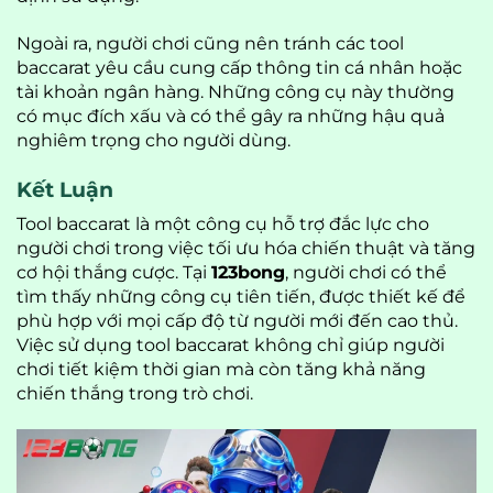
Ngoài ra, người chơi cũng nên tránh các tool
baccarat yêu cầu cung cấp thông tin cá nhân hoặc
tài khoản ngân hàng. Những công cụ này thường
có mục đích xấu và có thể gây ra những hậu quả
nghiêm trọng cho người dùng.
Kết Luận
Tool baccarat là một công cụ hỗ trợ đắc lực cho
người chơi trong việc tối ưu hóa chiến thuật và tăng
cơ hội thắng cược. Tại
123bong
, người chơi có thể
tìm thấy những công cụ tiên tiến, được thiết kế để
phù hợp với mọi cấp độ từ người mới đến cao thủ.
Việc sử dụng tool baccarat không chỉ giúp người
chơi tiết kiệm thời gian mà còn tăng khả năng
chiến thắng trong trò chơi.