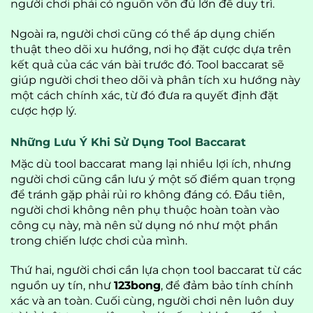
người chơi phải có nguồn vốn đủ lớn để duy trì.
Ngoài ra, người chơi cũng có thể áp dụng chiến
thuật theo dõi xu hướng, nơi họ đặt cược dựa trên
kết quả của các ván bài trước đó. Tool baccarat sẽ
giúp người chơi theo dõi và phân tích xu hướng này
một cách chính xác, từ đó đưa ra quyết định đặt
cược hợp lý.
Những Lưu Ý Khi Sử Dụng Tool Baccarat
Mặc dù tool baccarat mang lại nhiều lợi ích, nhưng
người chơi cũng cần lưu ý một số điểm quan trọng
để tránh gặp phải rủi ro không đáng có. Đầu tiên,
người chơi không nên phụ thuộc hoàn toàn vào
công cụ này, mà nên sử dụng nó như một phần
trong chiến lược chơi của mình.
Thứ hai, người chơi cần lựa chọn tool baccarat từ các
nguồn uy tín, như
123bong
, để đảm bảo tính chính
xác và an toàn. Cuối cùng, người chơi nên luôn duy