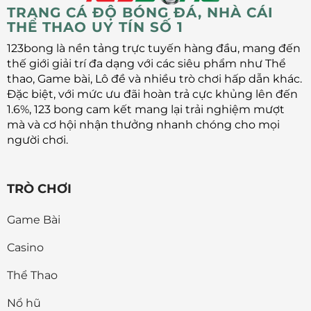
TRANG CÁ ĐỘ BÓNG ĐÁ, NHÀ CÁI
THỂ THAO UY TÍN SỐ 1
123bong là nền tảng trực tuyến hàng đầu, mang đến
thế giới giải trí đa dạng với các siêu phẩm như Thể
thao, Game bài, Lô đề và nhiều trò chơi hấp dẫn khác.
Đặc biệt, với mức ưu đãi hoàn trả cực khủng lên đến
1.6%, 123 bong cam kết mang lại trải nghiệm mượt
mà và cơ hội nhận thưởng nhanh chóng cho mọi
người chơi.
TRÒ CHƠI
Game Bài
Casino
Thể Thao
Nổ hũ