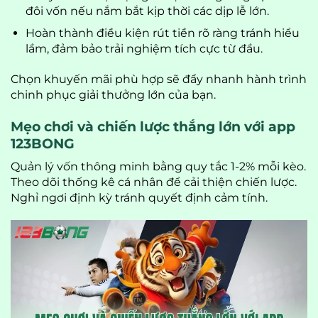
đôi vốn nếu nắm bắt kịp thời các dịp lễ lớn.
Hoàn thành điều kiện rút tiền rõ ràng tránh hiểu
lầm, đảm bảo trải nghiệm tích cực từ đầu.
Chọn khuyến mãi phù hợp sẽ đẩy nhanh hành trình
chinh phục giải thưởng lớn của bạn.
Mẹo chơi và chiến lược thắng lớn với app
123BONG
Quản lý vốn thông minh bằng quy tắc 1-2% mỗi kèo.
Theo dõi thống kê cá nhân để cải thiện chiến lược.
Nghỉ ngơi định kỳ tránh quyết định cảm tính.