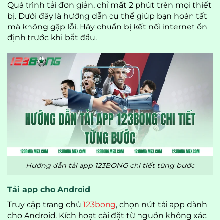
Quá trình tải đơn giản, chỉ mất 2 phút trên mọi thiết
bị. Dưới đây là hướng dẫn cụ thể giúp bạn hoàn tất
mà không gặp lỗi. Hãy chuẩn bị kết nối internet ổn
định trước khi bắt đầu.
Hướng dẫn tải app 123BONG chi tiết từng bước
Tải app cho Android
Truy cập trang chủ
123bong
, chọn nút tải app dành
cho Android. Kích hoạt cài đặt từ nguồn không xác