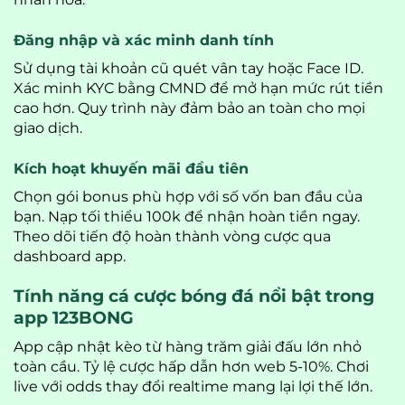
Đăng nhập và xác minh danh tính
Sử dụng tài khoản cũ quét vân tay hoặc Face ID.
Xác minh KYC bằng CMND để mở hạn mức rút tiền
cao hơn. Quy trình này đảm bảo an toàn cho mọi
giao dịch.
Kích hoạt khuyến mãi đầu tiên
Chọn gói bonus phù hợp với số vốn ban đầu của
bạn. Nạp tối thiểu 100k để nhận hoàn tiền ngay.
Theo dõi tiến độ hoàn thành vòng cược qua
dashboard app.
Tính năng cá cược bóng đá nổi bật trong
app 123BONG
App cập nhật kèo từ hàng trăm giải đấu lớn nhỏ
toàn cầu. Tỷ lệ cược hấp dẫn hơn web 5-10%. Chơi
live với odds thay đổi realtime mang lại lợi thế lớn.