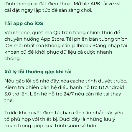
định trong cài đặt điện thoại. Mở file APK tải về và
cài đặt ngay lập tức để sẵn sàng chơi.
Tải app cho iOS
Với iPhone, quét mã QR trên trang chính thức để
chuyển hướng App Store. Tải phiên bản tương thích
iOS mới nhất mà không cần jailbreak. Đăng nhập tài
khoản cũ để khôi phục dữ liệu cá cược nhanh
chóng.
Xử lý lỗi thường gặp khi tải
Nếu gặp lỗi bộ nhớ đầy, xóa cache trình duyệt trước.
Kiểm tra phiên bản hệ điều hành hỗ trợ từ Android
5.0 trở lên. Liên hệ hỗ trợ 24/7 nếu cần file tải thay
thế.
Trước khi quyết định tải, bạn cần cân nhắc các yếu
tố phù hợp với thiết bị. Dưới đây là những lưu ý
quan trọng giúp quá trình suôn sẻ hơn.