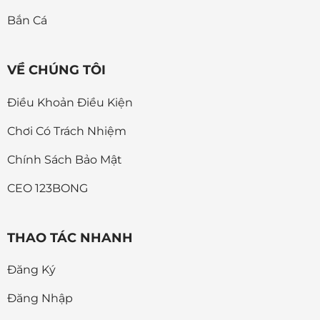
Bắn Cá
VỀ CHÚNG TÔI
Điều Khoản Điều Kiện
Chơi Có Trách Nhiệm
Chính Sách Bảo Mật
CEO 123BONG
THAO TÁC NHANH
Đăng Ký
Đăng Nhập