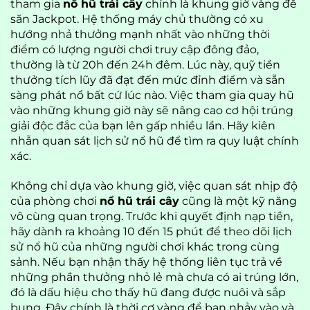
tham gia
nổ hũ trái cây
chính là khung giờ vàng để
săn Jackpot. Hệ thống máy chủ thường có xu
hướng nhả thưởng mạnh nhất vào những thời
điểm có lượng người chơi truy cập đông đảo,
thường là từ 20h đến 24h đêm. Lúc này, quỹ tiền
thưởng tích lũy đã đạt đến mức đỉnh điểm và sẵn
sàng phát nổ bất cứ lúc nào. Việc tham gia quay hũ
vào những khung giờ này sẽ nâng cao cơ hội trúng
giải độc đắc của bạn lên gấp nhiều lần. Hãy kiên
nhẫn quan sát lịch sử nổ hũ để tìm ra quy luật chính
xác.
Không chỉ dựa vào khung giờ, việc quan sát nhịp độ
của phòng chơi
nổ hũ trái cây
cũng là một kỹ năng
vô cùng quan trọng. Trước khi quyết định nạp tiền,
hãy dành ra khoảng 10 đến 15 phút để theo dõi lịch
sử nổ hũ của những người chơi khác trong cùng
sảnh. Nếu bạn nhận thấy hệ thống liên tục trả về
những phần thưởng nhỏ lẻ mà chưa có ai trúng lớn,
đó là dấu hiệu cho thấy hũ đang được nuôi và sắp
bung. Đây chính là thời cơ vàng để bạn nhảy vào và