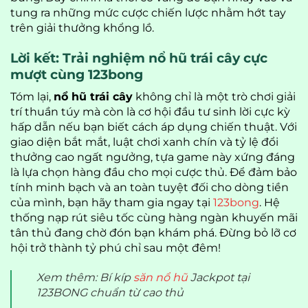
tung ra những mức cược chiến lược nhằm hớt tay
trên giải thưởng khổng lồ.
Lời kết: Trải nghiệm nổ hũ trái cây cực
mượt cùng 123bong
Tóm lại,
nổ hũ trái cây
không chỉ là một trò chơi giải
trí thuần túy mà còn là cơ hội đầu tư sinh lời cực kỳ
hấp dẫn nếu bạn biết cách áp dụng chiến thuật. Với
giao diện bắt mắt, luật chơi xanh chín và tỷ lệ đổi
thưởng cao ngất ngưởng, tựa game này xứng đáng
là lựa chọn hàng đầu cho mọi cược thủ. Để đảm bảo
tính minh bạch và an toàn tuyệt đối cho dòng tiền
của mình, bạn hãy tham gia ngay tại
123bong
. Hệ
thống nạp rút siêu tốc cùng hàng ngàn khuyến mãi
tân thủ đang chờ đón bạn khám phá. Đừng bỏ lỡ cơ
hội trở thành tỷ phú chỉ sau một đêm!
Xem thêm: Bí kíp
săn nổ hũ
Jackpot tại
123BONG chuẩn từ cao thủ