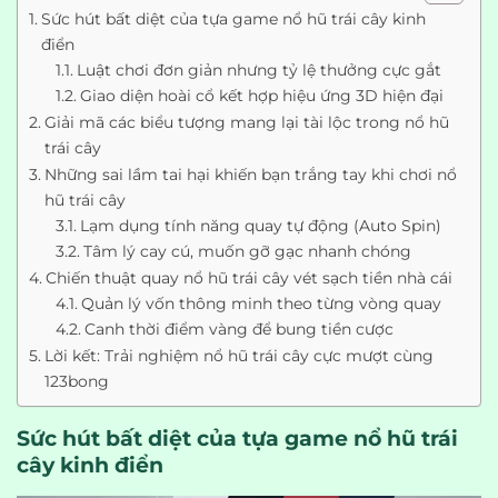
Sức hút bất diệt của tựa game nổ hũ trái cây kinh
điển
Luật chơi đơn giản nhưng tỷ lệ thưởng cực gắt
Giao diện hoài cổ kết hợp hiệu ứng 3D hiện đại
Giải mã các biểu tượng mang lại tài lộc trong nổ hũ
trái cây
Những sai lầm tai hại khiến bạn trắng tay khi chơi nổ
hũ trái cây
Lạm dụng tính năng quay tự động (Auto Spin)
Tâm lý cay cú, muốn gỡ gạc nhanh chóng
Chiến thuật quay nổ hũ trái cây vét sạch tiền nhà cái
Quản lý vốn thông minh theo từng vòng quay
Canh thời điểm vàng để bung tiền cược
Lời kết: Trải nghiệm nổ hũ trái cây cực mượt cùng
123bong
Sức hút bất diệt của tựa game nổ hũ trái
cây kinh điển