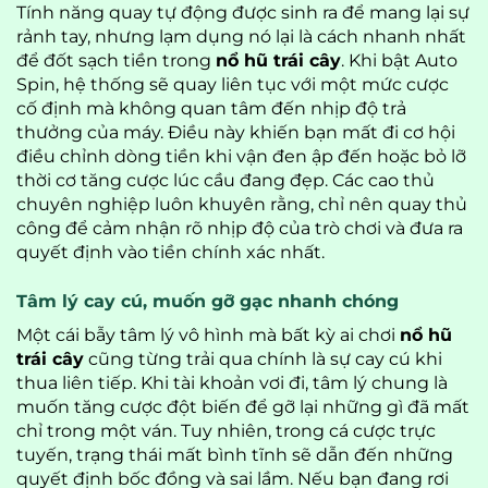
Tính năng quay tự động được sinh ra để mang lại sự
rảnh tay, nhưng lạm dụng nó lại là cách nhanh nhất
để đốt sạch tiền trong
nổ hũ trái cây
. Khi bật Auto
Spin, hệ thống sẽ quay liên tục với một mức cược
cố định mà không quan tâm đến nhịp độ trả
thưởng của máy. Điều này khiến bạn mất đi cơ hội
điều chỉnh dòng tiền khi vận đen ập đến hoặc bỏ lỡ
thời cơ tăng cược lúc cầu đang đẹp. Các cao thủ
chuyên nghiệp luôn khuyên rằng, chỉ nên quay thủ
công để cảm nhận rõ nhịp độ của trò chơi và đưa ra
quyết định vào tiền chính xác nhất.
Tâm lý cay cú, muốn gỡ gạc nhanh chóng
Một cái bẫy tâm lý vô hình mà bất kỳ ai chơi
nổ hũ
trái cây
cũng từng trải qua chính là sự cay cú khi
thua liên tiếp. Khi tài khoản vơi đi, tâm lý chung là
muốn tăng cược đột biến để gỡ lại những gì đã mất
chỉ trong một ván. Tuy nhiên, trong cá cược trực
tuyến, trạng thái mất bình tĩnh sẽ dẫn đến những
quyết định bốc đồng và sai lầm. Nếu bạn đang rơi