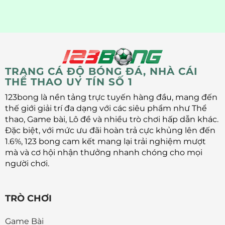
TRANG CÁ ĐỘ BÓNG ĐÁ, NHÀ CÁI
THỂ THAO UY TÍN SỐ 1
123bong là nền tảng trực tuyến hàng đầu, mang đến
thế giới giải trí đa dạng với các siêu phẩm như Thể
thao, Game bài, Lô đề và nhiều trò chơi hấp dẫn khác.
Đặc biệt, với mức ưu đãi hoàn trả cực khủng lên đến
1.6%, 123 bong cam kết mang lại trải nghiệm mượt
mà và cơ hội nhận thưởng nhanh chóng cho mọi
người chơi.
TRÒ CHƠI
Game Bài