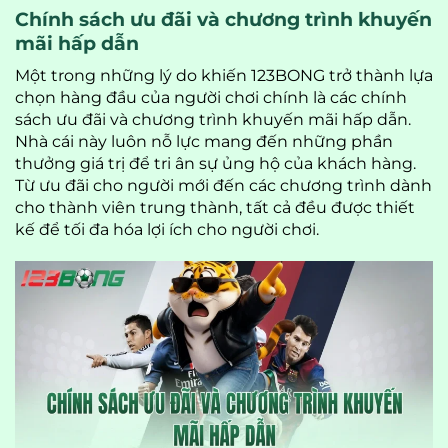
Chính sách ưu đãi và chương trình khuyến
mãi hấp dẫn
Một trong những lý do khiến 123BONG trở thành lựa
chọn hàng đầu của người chơi chính là các chính
sách ưu đãi và chương trình khuyến mãi hấp dẫn.
Nhà cái này luôn nỗ lực mang đến những phần
thưởng giá trị để tri ân sự ủng hộ của khách hàng.
Từ ưu đãi cho người mới đến các chương trình dành
cho thành viên trung thành, tất cả đều được thiết
kế để tối đa hóa lợi ích cho người chơi.