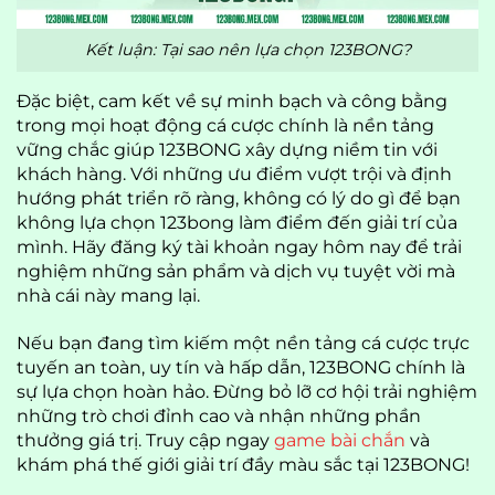
Kết luận: Tại sao nên lựa chọn 123BONG?
Đặc biệt, cam kết về sự minh bạch và công bằng
trong mọi hoạt động cá cược chính là nền tảng
vững chắc giúp 123BONG xây dựng niềm tin với
khách hàng. Với những ưu điểm vượt trội và định
hướng phát triển rõ ràng, không có lý do gì để bạn
không lựa chọn 123bong làm điểm đến giải trí của
mình. Hãy đăng ký tài khoản ngay hôm nay để trải
nghiệm những sản phẩm và dịch vụ tuyệt vời mà
nhà cái này mang lại.
Nếu bạn đang tìm kiếm một nền tảng cá cược trực
tuyến an toàn, uy tín và hấp dẫn, 123BONG chính là
sự lựa chọn hoàn hảo. Đừng bỏ lỡ cơ hội trải nghiệm
những trò chơi đỉnh cao và nhận những phần
thưởng giá trị. Truy cập ngay
game bài chắn
và
khám phá thế giới giải trí đầy màu sắc tại 123BONG!