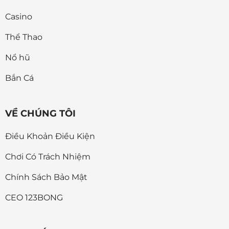
Casino
Thể Thao
Nổ hũ
Bắn Cá
VỀ CHÚNG TÔI
Điều Khoản Điều Kiện
Chơi Có Trách Nhiệm
Chính Sách Bảo Mật
CEO 123BONG