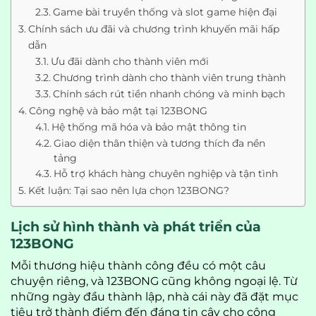
Game bài truyền thống và slot game hiện đại
Chính sách ưu đãi và chương trình khuyến mãi hấp
dẫn
Ưu đãi dành cho thành viên mới
Chương trình dành cho thành viên trung thành
Chính sách rút tiền nhanh chóng và minh bạch
Công nghệ và bảo mật tại 123BONG
Hệ thống mã hóa và bảo mật thông tin
Giao diện thân thiện và tương thích đa nền
tảng
Hỗ trợ khách hàng chuyên nghiệp và tận tình
Kết luận: Tại sao nên lựa chọn 123BONG?
Lịch sử hình thành và phát triển của
123BONG
Mỗi thương hiệu thành công đều có một câu
chuyện riêng, và 123BONG cũng không ngoại lệ. Từ
những ngày đầu thành lập, nhà cái này đã đặt mục
tiêu trở thành điểm đến đáng tin cậy cho cộng