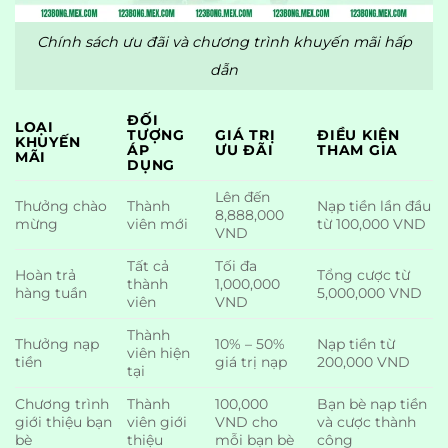
Chính sách ưu đãi và chương trình khuyến mãi hấp
dẫn
ĐỐI
LOẠI
TƯỢNG
GIÁ TRỊ
ĐIỀU KIỆN
KHUYẾN
ÁP
ƯU ĐÃI
THAM GIA
MÃI
DỤNG
Lên đến
Thưởng chào
Thành
Nạp tiền lần đầu
8,888,000
mừng
viên mới
từ 100,000 VND
VND
Tất cả
Tối đa
Hoàn trả
Tổng cược từ
thành
1,000,000
hàng tuần
5,000,000 VND
viên
VND
Thành
Thưởng nạp
10% – 50%
Nạp tiền từ
viên hiện
tiền
giá trị nạp
200,000 VND
tại
Chương trình
Thành
100,000
Bạn bè nạp tiền
giới thiệu bạn
viên giới
VND cho
và cược thành
bè
thiệu
mỗi bạn bè
công