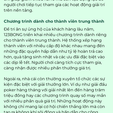
người chơi tiếp tục tham gia các hoạt động giải trí
trên nền tảng.
Chương trình dành cho thành viên trung thành
Để tri ân sự ủng hộ của khách hàng lâu năm,
123BONG triển khai nhiều chương trình dành riêng
cho thành viên trung thành. Hệ thống xếp hạng
thành viên với nhiều cấp độ khác nhau mang đến
những đặc quyền hấp dẫn như tỷ lệ hoàn trả cao
hơn, quà tặng sinh nhật và các ưu đãi đặc biệt vào
các dịp lễ tết. Người chơi càng tích cực tham gia,
càng nhận được nhiều phần thưởng giá trị.
Ngoài ra, nhà cái còn thường xuyên tổ chức các sự
kiện đặc biệt với giải thưởng lớn. Ví dụ như giải đấu
poker hàng tháng với giải nhất lên đến hàng trăm
triệu đồng hay các chương trình quay số may mắn
với nhiều phần quà giá trị. Những hoạt động này
không chỉ mang lại cơ hội chiến thắng lớn mà còn
tạo ra không khí sôi động và hấp dẫn cho cộng