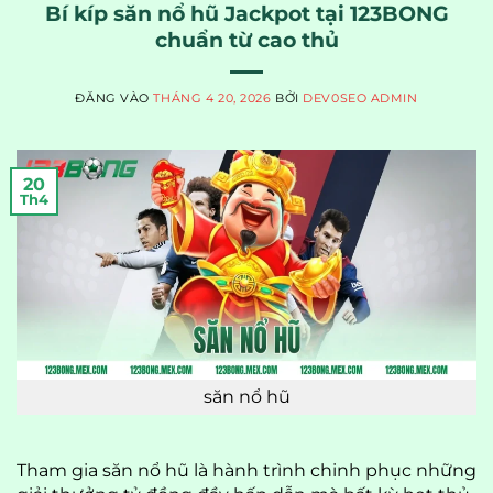
Bí kíp săn nổ hũ Jackpot tại 123BONG
chuẩn từ cao thủ
ĐĂNG VÀO
THÁNG 4 20, 2026
BỞI
DEV0SEO ADMIN
20
Th4
săn nổ hũ
Tham gia săn nổ hũ là hành trình chinh phục những