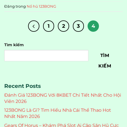
Đăng trong
Nổ hũ 123BONG
1
2
3
4
Tìm kiếm
TÌM
KIẾM
Recent Posts
Đánh Giá 123BONG Với 8KBET Chi Tiết Nhất Cho Hội
Viên 2026
123BONG Là Gì? Tìm Hiểu Nhà Cái Thể Thao Hot
Nhất Năm 2026
Gears Of Horus – Khám Phá Slot Ai Cập Săn Hũ Cực