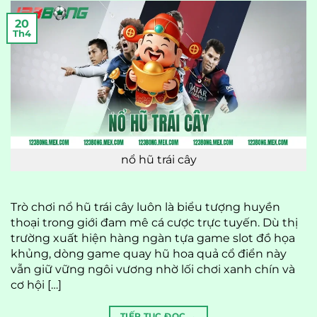
20
Th4
nổ hũ trái cây
Trò chơi nổ hũ trái cây luôn là biểu tượng huyền
thoại trong giới đam mê cá cược trực tuyến. Dù thị
trường xuất hiện hàng ngàn tựa game slot đồ họa
khủng, dòng game quay hũ hoa quả cổ điển này
vẫn giữ vững ngôi vương nhờ lối chơi xanh chín và
cơ hội […]
TIẾP TỤC ĐỌC
→