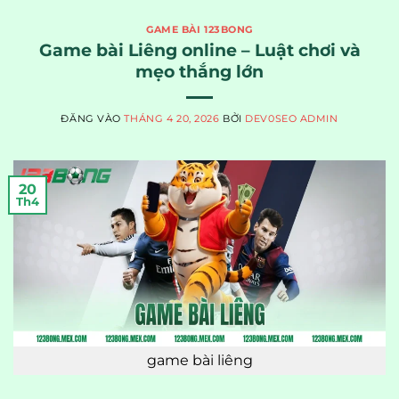
GAME BÀI 123BONG
Game bài Liêng online – Luật chơi và
mẹo thắng lớn
ĐĂNG VÀO
THÁNG 4 20, 2026
BỞI
DEV0SEO ADMIN
20
Th4
game bài liêng