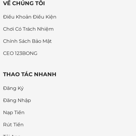
VỀ CHÚNG TÔI
Điều Khoản Điều Kiện
Chơi Có Trách Nhiệm
Chính Sách Bảo Mật
CEO 123BONG
THAO TÁC NHANH
Đăng Ký
Đăng Nhập
Nạp Tiền
Rút Tiền