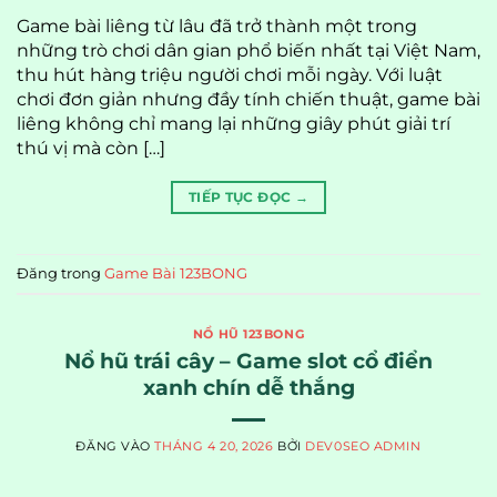
Game bài liêng từ lâu đã trở thành một trong
những trò chơi dân gian phổ biến nhất tại Việt Nam,
thu hút hàng triệu người chơi mỗi ngày. Với luật
chơi đơn giản nhưng đầy tính chiến thuật, game bài
liêng không chỉ mang lại những giây phút giải trí
thú vị mà còn […]
TIẾP TỤC ĐỌC
→
Đăng trong
Game Bài 123BONG
NỔ HŨ 123BONG
Nổ hũ trái cây – Game slot cổ điển
xanh chín dễ thắng
ĐĂNG VÀO
THÁNG 4 20, 2026
BỞI
DEV0SEO ADMIN