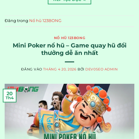
Đăng trong
Nổ hũ 123BONG
NỔ HŨ 123BONG
Mini Poker nổ hũ – Game quay hũ đổi
thưởng dễ ăn nhất
ĐĂNG VÀO
THÁNG 4 20, 2026
BỞI
DEV0SEO ADMIN
20
Th4